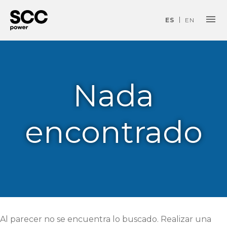
ES
EN
SCC Power
Saltar al contenido
Nada
encontrado
Al parecer no se encuentra lo buscado. Realizar una