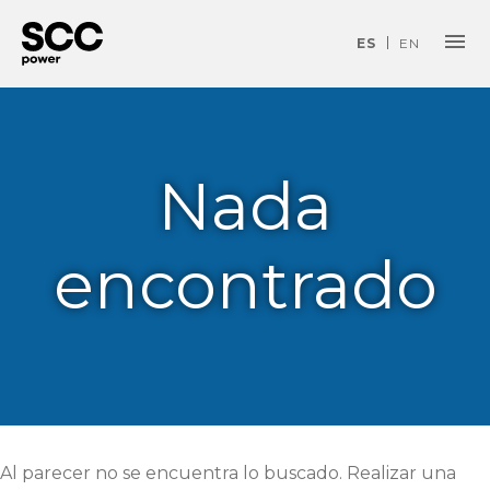
ES
EN
SCC Power
Saltar al contenido
Nada
encontrado
Al parecer no se encuentra lo buscado. Realizar una